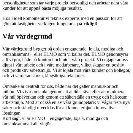
personligheter som tar varje projekt personligt och arbetar nära våra
kunder för att uppnå bästa möjliga resultat.
Hos Fidell kombinerar vi teknisk expertis med en passion för att
göra att fastigheter verkligen fungerar
– på riktigt!
Vår värdegrund
Vår värdegrund bygger på orden engagerade, lojala, modiga och
omtänksamma – eller ELMO som vi kallar det. ELMO genomsyrar
allt vi gör, både på kontoret och ute i våra projekt. Vi engagerar oss
djupt i vårt arbete och i våra medarbetare, vilket skapar en positiv
och produktiv arbetsmiljö. Vi är lojala mot våra kunder och kollegor,
och vi värderar starka, långsiktiga relationer.
Omtanke är centralt för oss, både när det gäller människor och
miljön. Vi visar omtanke genom att alltid sträva efter att minimera
vår miljöpåverkan och genom att säkerställa en trygg och hälsosam
arbetsmiljö. Mod är också en av våra grundpelare; vi vågar testa nya
saker och ständigt utvecklas för att kunna erbjuda innovativa
lösningar.
Kort sagt, vi är ELMO – engagerade, lojala, modiga och
omtänksamma i allt vi gör.